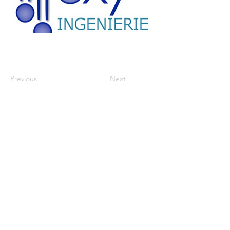
Previous
Next
HORAIRES
Lun - Ven
7h30 - 18h30
ADDRESS
OXY Ingénierie Sàrl
Rue du Marché 10,
1260 Nyon, SUISSE