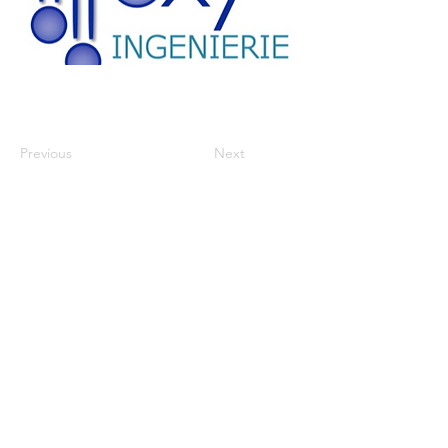
Previous
Next
HORAIRES
Lun - Ven
7h30 - 18h30
ADDRESS
OXY Ingénierie Sàrl
Rue du Marché 10,
1260 Nyon, SUISSE