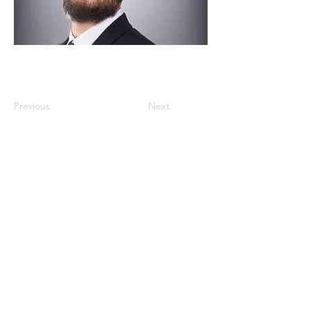
Previous
Next
HORAIRES
Lun - Ven
7h30 - 18h30
ADDRESS
OXY Ingénierie Sàrl
Rue du Marché 10,
1260 Nyon, SUISSE