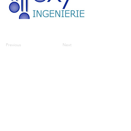
Previous
Next
HORAIRES
Lun - Ven
7h30 - 18h30
ADDRESS
OXY Ingénierie Sàrl
Rue du Marché 10,
1260 Nyon, SUISSE